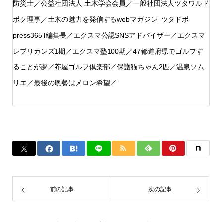
防災士／公益社団法人 土木学会会員／一般社団法人ツタワルド
ボク理事／土木の魅力を発信するwebマガジン｢ツタドボ
press365｣編集長／エクスマ公認SNSアドバイザー／エクスマ
レプリカンズ1期／エクスマ塾100期／47都道府県でゴルフす
ることが夢／芥屋ゴルフ倶楽部／保護猫ちゃん2匹／温泉ソム
リエ／最後の晩餐はメロン希望／
前の記事
次の記事