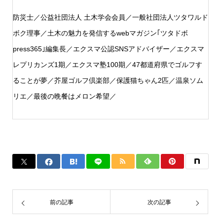
防災士／公益社団法人 土木学会会員／一般社団法人ツタワルド
ボク理事／土木の魅力を発信するwebマガジン｢ツタドボ
press365｣編集長／エクスマ公認SNSアドバイザー／エクスマ
レプリカンズ1期／エクスマ塾100期／47都道府県でゴルフす
ることが夢／芥屋ゴルフ倶楽部／保護猫ちゃん2匹／温泉ソム
リエ／最後の晩餐はメロン希望／
前の記事
次の記事