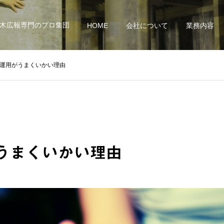
土木広報専門のプロ集団
HOME
会社について
業務内容
S運用がうまくいかい理由
がうまくいかい理由