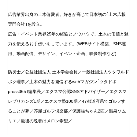
広告業界出身の土木偏愛者。好きが高じて日本初の｢土木広報
専門会社｣を設立。
広告・イベント業界25年の経験とノウハウで、土木の価値と魅
力を伝えるお手伝いをしています。(WEBサイト構築、SNS運
用、動画配信、デザイン、イベント企画、映像制作など)
防災士／公益社団法人 土木学会会員／一般社団法人ツタワルド
ボク理事／土木の魅力を発信するwebマガジン｢ツタドボ
press365｣編集長／エクスマ公認SNSアドバイザー／エクスマ
レプリカンズ1期／エクスマ塾100期／47都道府県でゴルフす
ることが夢／芥屋ゴルフ倶楽部／保護猫ちゃん2匹／温泉ソム
リエ／最後の晩餐はメロン希望／