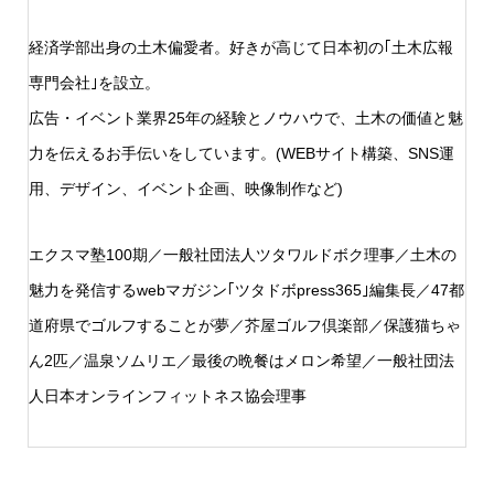
経済学部出身の土木偏愛者。好きが高じて日本初の｢土木広報
専門会社｣を設立。
広告・イベント業界25年の経験とノウハウで、土木の価値と魅
力を伝えるお手伝いをしています。(WEBサイト構築、SNS運
用、デザイン、イベント企画、映像制作など)
エクスマ塾100期／一般社団法人ツタワルドボク理事／土木の
魅力を発信するwebマガジン｢ツタドボpress365｣編集長／47都
道府県でゴルフすることが夢／芥屋ゴルフ倶楽部／保護猫ちゃ
ん2匹／温泉ソムリエ／最後の晩餐はメロン希望／一般社団法
人日本オンラインフィットネス協会理事