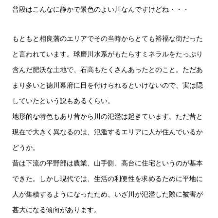
普段はこんなに静かで景色のよい川なんですけどね・・・
もともと相良藩のエリアでその当時からとても裕福な街だった
と言われています。球磨川水系がもたらすミネラルをたっぷり
含んだ肥沃な土地で、石高もたくさんあったとのこと。ただあ
まり多いと徳川幕府に目を付けられるといけないので、実は隠
していたという説もあるくらい。
地形的な特色もあり昔から川の氾濫は起きています。ただ昔と
現在で大きく異なるのは、氾濫するエリアに人が住んでいるか
どうか。
昔は下流の平野部は農業、山手側、高台に住宅というのが基本
できた。しかし現代では、生活の利便性を求めるために平地に
人が集積するようになったため、いざ川が氾濫した際に被害が
甚大になる傾向があります。