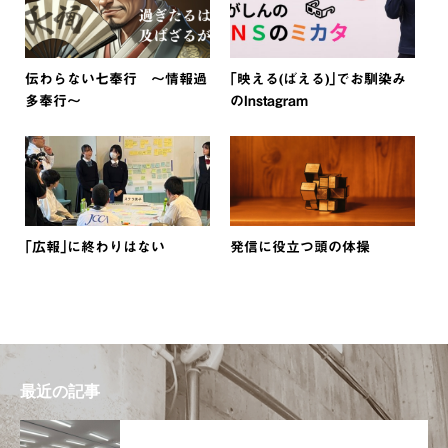
伝わらない七奉行 〜情報過
｢映える(ばえる)｣でお馴染み
多奉行〜
のInstagram
｢広報｣に終わりはない
発信に役立つ頭の体操
最近の記事