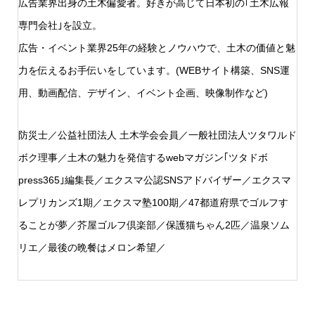
広告業界出身の土木偏愛者。好きが高じて日本初の｢土木広報
専門会社｣を設立。
広告・イベント業界25年の経験とノウハウで、土木の価値と魅
力を伝えるお手伝いをしています。(WEBサイト構築、SNS運
用、動画配信、デザイン、イベント企画、映像制作など)
防災士／公益社団法人 土木学会会員／一般社団法人ツタワルド
ボク理事／土木の魅力を発信するwebマガジン｢ツタドボ
press365｣編集長／エクスマ公認SNSアドバイザー／エクスマ
レプリカンズ1期／エクスマ塾100期／47都道府県でゴルフす
ることが夢／芥屋ゴルフ倶楽部／保護猫ちゃん2匹／温泉ソム
リエ／最後の晩餐はメロン希望／