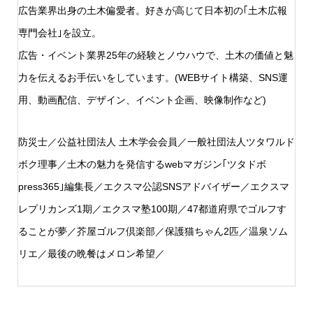
広告業界出身の土木偏愛者。好きが高じて日本初の｢土木広報
専門会社｣を設立。
広告・イベント業界25年の経験とノウハウで、土木の価値と魅
力を伝えるお手伝いをしています。(WEBサイト構築、SNS運
用、動画配信、デザイン、イベント企画、映像制作など)
防災士／公益社団法人 土木学会会員／一般社団法人ツタワルド
ボク理事／土木の魅力を発信するwebマガジン｢ツタドボ
press365｣編集長／エクスマ公認SNSアドバイザー／エクスマ
レプリカンズ1期／エクスマ塾100期／47都道府県でゴルフす
ることが夢／芥屋ゴルフ倶楽部／保護猫ちゃん2匹／温泉ソム
リエ／最後の晩餐はメロン希望／