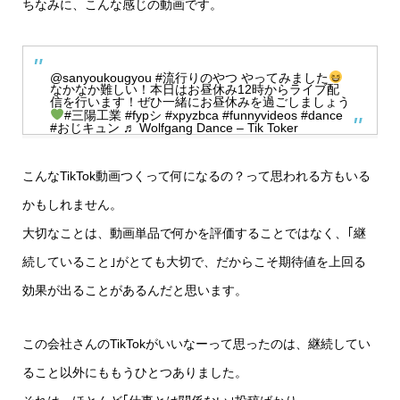
ちなみに、こんな感じの動画です。
@sanyoukougyou
#流行りのやつ
やってみました
なかなか難しい！本日はお昼休み12時からライブ配
信を行います！ぜひ一緒にお昼休みを過ごしましょう
#三陽工業
#fypシ
#xpyzbca
#funnyvideos
#dance
#おじキュン
♬ Wolfgang Dance – Tik Toker
こんなTikTok動画つくって何になるの？って思われる方もいる
かもしれません。
大切なことは、動画単品で何かを評価することではなく、｢継
続していること｣がとても大切で、だからこそ期待値を上回る
効果が出ることがあるんだと思います。
この会社さんのTikTokがいいなーって思ったのは、継続してい
ること以外にももうひとつありました。