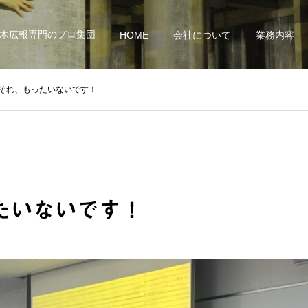
土木広報専門のプロ集団
HOME
会社について
業務内容
それ、もったいないです！
たいないです！