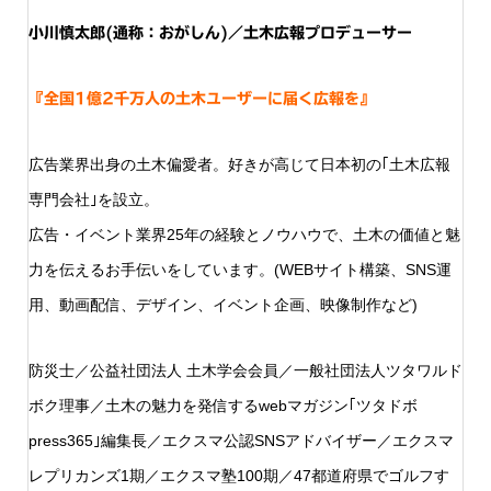
小川慎太郎(通称：おがしん)／土木広報プロデューサー
『全国1億2千万人の土木ユーザーに届く広報を』
広告業界出身の土木偏愛者。好きが高じて日本初の｢土木広報
専門会社｣を設立。
広告・イベント業界25年の経験とノウハウで、土木の価値と魅
力を伝えるお手伝いをしています。(WEBサイト構築、SNS運
用、動画配信、デザイン、イベント企画、映像制作など)
防災士／公益社団法人 土木学会会員／一般社団法人ツタワルド
ボク理事／土木の魅力を発信するwebマガジン｢ツタドボ
press365｣編集長／エクスマ公認SNSアドバイザー／エクスマ
レプリカンズ1期／エクスマ塾100期／47都道府県でゴルフす