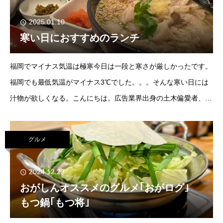
2025.01.10
寒い日におすすめのランチ
福岡でマイナス気温は極寒今日は一段と寒さが厳しかったです。
福岡でも最低気温がマイナス3℃でした。。。そんな寒い日には
汁物が欲しくなる。こんにちは。広告業界出身の土木偏愛者、お
がしんです。福岡の中心地、天神。百貨店などが建ち並ぶ商業エ
リアです。博多駅はどちらかという
グルメ
2024.12.23
おがしんオススメのグルメ｢おがログ｣
もつ鍋｢もつ将｣