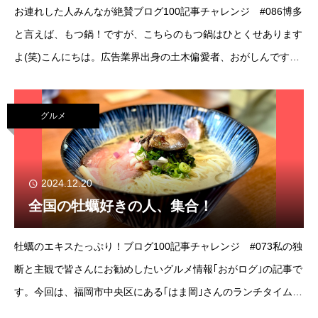
お連れした人みんなが絶賛ブログ100記事チャレンジ #086博多
と言えば、もつ鍋！ですが、こちらのもつ鍋はひとくせあります
よ(笑)こんにちは。広告業界出身の土木偏愛者、おがしんです。
確かに博多にはもつ鍋店が多いです。各店ごとに特色もありま
す。かといって、地元民でも
グルメ
2024.12.20
全国の牡蠣好きの人、集合！
牡蠣のエキスたっぷり！ブログ100記事チャレンジ #073私の独
断と主観で皆さんにお勧めしたいグルメ情報｢おがログ｣の記事で
す。今回は、福岡市中央区にある｢はま岡｣さんのランチタイム限
定｢牡蠣そば｣です。こんにちは。広告業界出身の土木偏愛者、お